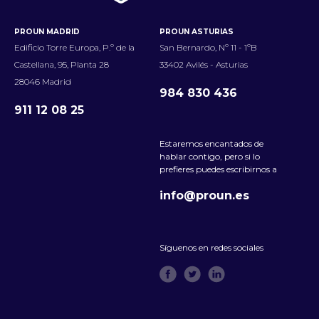
PROUN MADRID
PROUN ASTURIAS
Edificio Torre Europa, P.º de la
San Bernardo, Nº 11 - 1ºB
Castellana, 95, Planta 28
33402 Avilés - Asturias
28046 Madrid
984 830 436
911 12 08 25
Estaremos encantados de
hablar contigo, pero si lo
prefieres puedes escribirnos a
info@proun.es
Síguenos en redes sociales