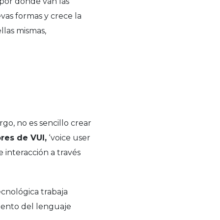
 por dónde van las
vas formas y crece la
llas mismas,
go, no es sencillo crear
res de VUI,
‘voice user
e interacción a través
ecnológica trabaja
iento del lenguaje