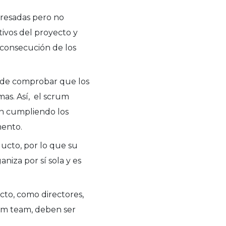
eresadas pero no
tivos del proyecto y
 consecución de los
 de comprobar que los
as. Así, el scrum
én cumpliendo los
mento.
ucto, por lo que su
niza por sí sola y es
cto, como directores,
um team, deben ser