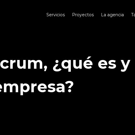
Servicios
Proyectos
La agencia
T
crum, ¿qué es 
 empresa?