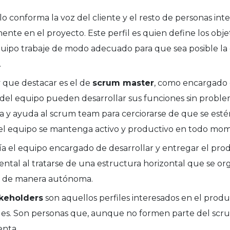
lo conforma la voz del cliente y el resto de personas int
ente en el proyecto. Este perfil es quien define los obje
quipo trabaje de modo adecuado para que sea posible la
.
y que destacar es el de
scrum master
, como encargado
del equipo pueden desarrollar sus funciones sin problem
ía y ayuda al scrum team para cerciorarse de que se est
 el equipo se mantenga activo y productivo en todo mo
ía el equipo encargado de desarrollar y entregar el prod
tal al tratarse de una estructura horizontal que se orga
r de manera autónoma.
keholders
son aquellos perfiles interesados en el produ
es. Son personas que, aunque no formen parte del scr
enta.