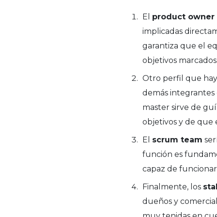
El
product owner
implicadas directam
garantiza que el e
objetivos marcados
Otro perfil que ha
demás integrantes 
master sirve de gu
objetivos y de que
El
scrum team
ser
función es fundamen
capaz de funciona
Finalmente, los
sta
dueños y comercial
muy tenidas en cu