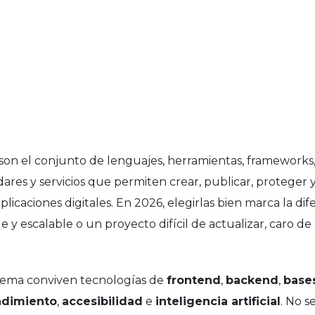
son el conjunto de lenguajes, herramientas, frameworks,
ndares y servicios que permiten crear, publicar, protege
plicaciones digitales. En 2026, elegirlas bien marca la d
le y escalable o un proyecto difícil de actualizar, caro d
tema conviven tecnologías de
frontend
,
backend
,
base
ndimiento
,
accesibilidad
e
inteligencia artificial
. No s