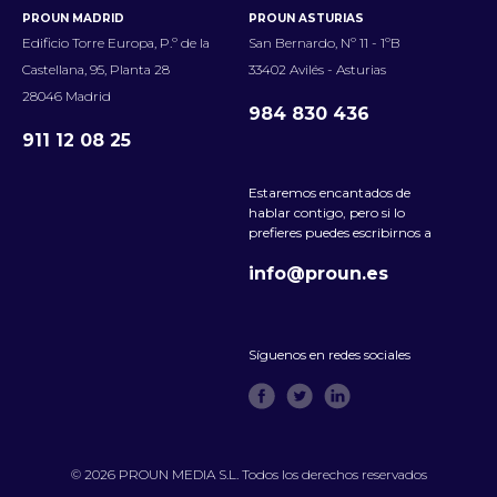
PROUN MADRID
PROUN ASTURIAS
Edificio Torre Europa, P.º de la
San Bernardo, Nº 11 - 1ºB
Castellana, 95, Planta 28
33402 Avilés - Asturias
28046 Madrid
984 830 436
911 12 08 25
Estaremos encantados de
hablar contigo, pero si lo
prefieres puedes escribirnos a
info@proun.es
Síguenos en redes sociales
© 2026 PROUN MEDIA S.L. Todos los derechos reservados