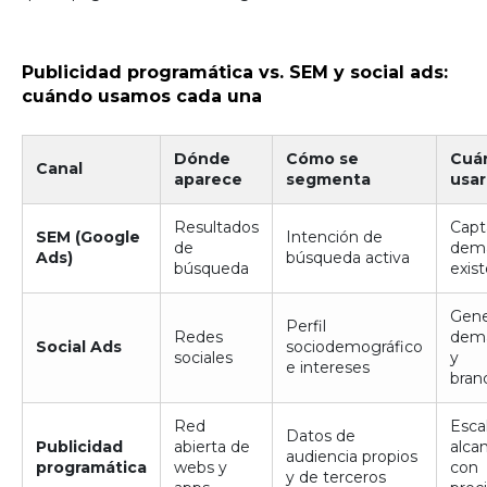
Publicidad programática vs. SEM y social ads:
cuándo usamos cada una
Dónde
Cómo se
Cuá
Canal
aparece
segmenta
usar
Resultados
Capt
SEM (Google
Intención de
de
dem
Ads)
búsqueda activa
búsqueda
exis
Gene
Perfil
Redes
dem
Social Ads
sociodemográfico
sociales
y
e intereses
bran
Red
Esca
Datos de
Publicidad
abierta de
alca
audiencia propios
programática
webs y
con
y de terceros