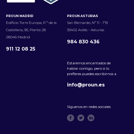
PROUN MADRID
PROUN ASTURIAS
Edificio Torre Europa, P.º de la
San Bernardo, Nº 11 - 1ºB
Castellana, 95, Planta 28
33402 Avilés - Asturias
28046 Madrid
984 830 436
911 12 08 25
Estaremos encantados de
hablar contigo, pero si lo
prefieres puedes escribirnos a
info@proun.es
Síguenos en redes sociales