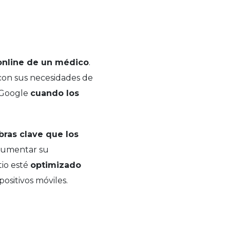
 online de un médico
.
 con sus necesidades de
e Google
cuando los
bras clave que los
 aumentar su
tio esté
optimizado
ositivos móviles.