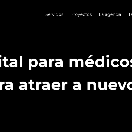
Servicios
Proyectos
La agencia
T
tal para médico
ra atraer a nuev